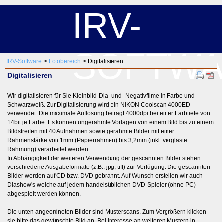
IRV-
SOFTW
IRV-Software
Fotobereich
Digitalisieren
Digitalisieren
Wir digitalisieren für Sie Kleinbild-Dia- und -Negativfilme in Farbe und
Schwarzweiß. Zur Digitalisierung wird ein NIKON Coolscan 4000ED
verwendet. Die maximale Auflösung beträgt 4000dpi bei einer Farbtiefe von
14bit je Farbe. Es können ungerahmte Vorlagen von einem Bild bis zu einem
Bildstreifen mit 40 Aufnahmen sowie gerahmte Bilder mit einer
Rahmenstärke von 1mm (Papierrahmen) bis 3,2mm (inkl. verglaste
Rahmung) verarbeitet werden.
In Abhängigkeit der weiteren Verwendung der gescannten Bilder stehen
verschiedene Ausgabeformate (z.B.: jpg, tiff) zur Verfügung. Die gescannten
Bilder werden auf CD bzw. DVD gebrannt. Auf Wunsch erstellen wir auch
Diashow's welche auf jedem handelsüblichen DVD-Spieler (ohne PC)
abgespielt werden können.
Die unten angeordneten Bilder sind Musterscans. Zum Vergrößern klicken
sie bitte das gewünschte Bild an. Bei Interesse an weiteren Mustern in