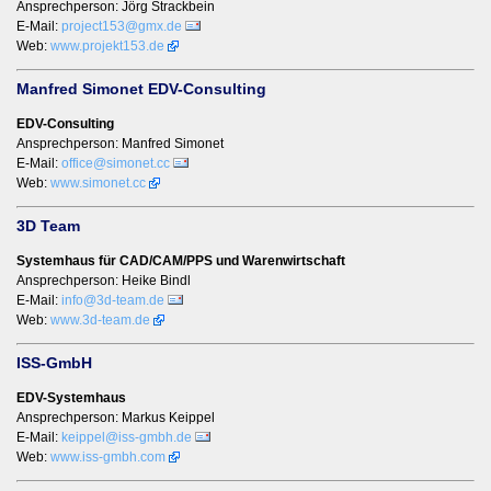
Ansprechperson: Jörg Strackbein
E-Mail:
project153@gmx.de
Web:
www.projekt153.de
Manfred Simonet EDV-Consulting
EDV-Consulting
Ansprechperson: Manfred Simonet
E-Mail:
office@simonet.cc
Web:
www.simonet.cc
3D Team
Systemhaus für CAD/CAM/PPS und Warenwirtschaft
Ansprechperson: Heike Bindl
E-Mail:
info@3d-team.de
Web:
www.3d-team.de
ISS-GmbH
EDV-Systemhaus
Ansprechperson: Markus Keippel
E-Mail:
keippel@iss-gmbh.de
Web:
www.iss-gmbh.com