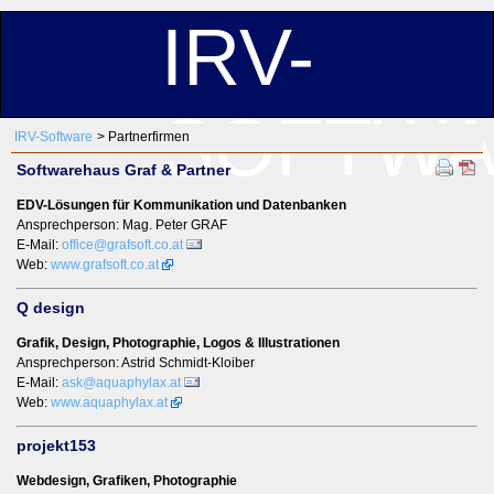
IRV-
SOFTW
IRV-Software
Partnerfirmen
Softwarehaus Graf & Partner
EDV-Lösungen für Kommunikation und Datenbanken
Ansprechperson: Mag. Peter GRAF
E-Mail:
office@grafsoft.co.at
Web:
www.grafsoft.co.at
Q design
Grafik, Design, Photographie, Logos & Illustrationen
Ansprechperson: Astrid Schmidt-Kloiber
E-Mail:
ask@aquaphylax.at
Web:
www.aquaphylax.at
projekt153
Webdesign, Grafiken, Photographie